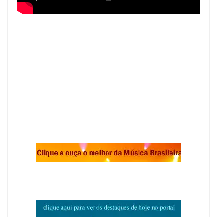
.
.
.