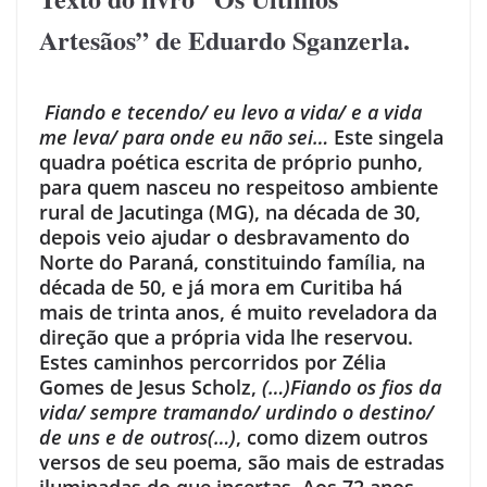
Artesãos” de Eduardo Sganzerla.
Fiando e tecendo/ eu levo a vida/ e a vida
me leva/ para onde eu não sei…
Este singela
quadra poética escrita de próprio punho,
para quem nasceu no respeitoso ambiente
rural de Jacutinga (MG), na década de 30,
depois veio ajudar o desbravamento do
Norte do Paraná, constituindo família, na
década de 50, e já mora em Curitiba há
mais de trinta anos, é muito reveladora da
direção que a própria vida lhe reservou.
Estes caminhos percorridos por Zélia
Gomes de Jesus Scholz,
(…)Fiando os fios da
vida/ sempre tramando/ urdindo o destino/
de uns e de outros(…)
, como dizem outros
versos de seu poema, são mais de estradas
iluminadas do que incertas. Aos 72 anos,