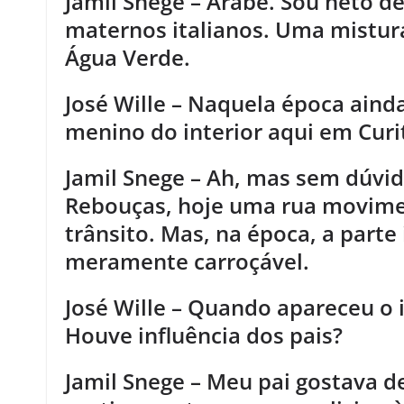
Jamil Snege – Árabe. Sou neto d
maternos italianos. Uma mistura
Água Verde.
José Wille – Naquela época aind
menino do interior aqui em Curi
Jamil Snege – Ah, mas sem dúvid
Rebouças, hoje uma rua movime
trânsito. Mas, na época, a parte
meramente carroçável.
José Wille – Quando apareceu o i
Houve influência dos pais?
Jamil Snege – Meu pai gostava de 