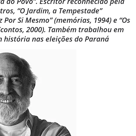
ta do Povo”. Escritor reconhecido pela
outros, “O Jardim, a Tempestade”
iz Por Si Mesmo” (memórias, 1994) e “Os
(contos, 2000). Também trabalhou em
 história nas eleições do Paraná