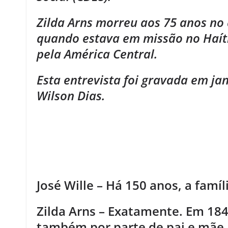
Zilda Arns morreu aos 75 anos no
quando estava em missão no Haít
pela América Central.
Esta entrevista foi gravada em jan
Wilson Dias.
.
.
.
José Wille – Há 150 anos, a famí
Zilda Arns – Exatamente. Em 184
também por parte de pai e mãe, 